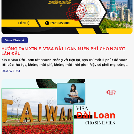
Visa Châu Á
HƯỚNG DẪN XIN E-VISA ĐÀI LOAN MIỄN PHÍ CHO NGƯỜI
LẦN ĐẦU
Xin e-visa Đài Loan rất nhanh chóng và tiện lợi, bạn chỉ mất 5 phút để hoàn
tất các thủ tục, không mất phí, không mất thời gian. Vậy có phải mọi công
dân Việt Nam đều có thể làm e-visa hay không? Những trường hợp nào có khả
04/09/2024
năng trượt loại visa này? Cùng xem hướng dẫn chi tiết trong bài viết dưới đây
để trả lời những câu hỏi vừa rồi nhé!