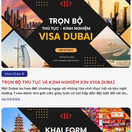
Visa Châu Á
TRỌN BỘ THỦ TỤC VÀ KINH NGHIỆM XIN VISA DUBAI
Một Dubai xa hoa đến choáng ngợp với những tòa nhà chọc trời và khu nghỉ
dưỡng 7 sao dành cho giới siêu giàu luôn có sức hấp dẫn đặc biệt đối với du
khách. Và chắc hẳn điều bạn quan tâm lúc này chính là “Đi Dubai có cần visa
04/09/2024
không?”, “Thủ tục gồm những gì?” Bạn sẽ được cung cấp thông tin đầy đủ
nhất qua bài viết sau.