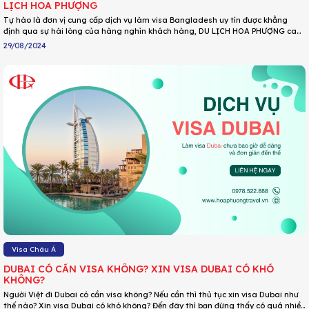
LỊCH HOA PHƯỢNG
Tự hào là đơn vị cung cấp dịch vụ làm visa Bangladesh uy tín được khẳng
định qua sự hài lòng của hàng nghìn khách hàng, DU LỊCH HOA PHƯỢNG cam
kết: tỷ lệ đậu visa Bangladesh lên đến 99%; hỗ trợ làm visa Bangladesh từ A-Z;
29/08/2024
thời gian xử lý nhanh chóng, hỗ trợ Qúy khách 24/7 qua số hotline; phí trọn
gói, không phát sinh gồm: phí sứ quán, phí dịch vụ, phí dịch thuật; hỗ trợ
booking vé máy bay,...
Visa Châu Á
DUBAI CÓ CẦN VISA KHÔNG? XIN VISA DUBAI CÓ KHÓ
KHÔNG?
Người Việt đi Dubai có cần visa không? Nếu cần thì thủ tục xin visa Dubai như
thế nào? Xin visa Dubai có khó không? Đến đây thì bạn đừng thấy có quá nhiều