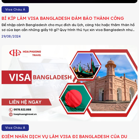
Visa Châu Á
BÍ KÍP LÀM VISA BANGLADESH ĐẢM BẢO THÀNH CÔNG
Để nhập cảnh Bangladesh cho mục đích du lịch, công tác hoặc thăm thân hồ
sơ của bạn cần những giấy tờ gì? Quy trình thủ tục xin visa Bangladesh như
thế nào? Du lịch Hoa Phượng sẽ giải đáp giúp bạn những thắc mắc đó qua bài
29/08/2024
viết chi tiết dưới đây!
Visa Châu Á
ĐIỂM NHẤN DỊCH VỤ LÀM VISA ĐI BANGLADESH CỦA DU