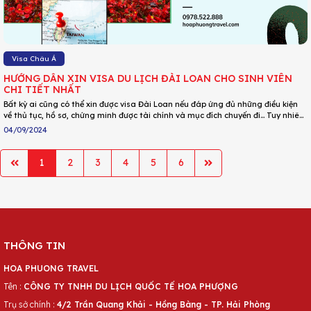
Visa Châu Á
HƯỚNG DẪN XIN VISA DU LỊCH ĐÀI LOAN CHO SINH VIÊN
CHI TIẾT NHẤT
Bất kỳ ai cũng có thể xin được visa Đài Loan nếu đáp ứng đủ những điều kiện
về thủ tục, hồ sơ, chứng minh được tài chính và mục đích chuyến đi… Tuy nhiên,
có rất nhiều người băn khoăn rằng đối với đối tượng sinh viên, nếu chưa đi làm
04/09/2024
thì có xin visa Đài Loan được hay không? Thủ tục làm visa Đài Loan cho sinh
viên như thế nào? Cùng theo dõi bài viết để có thêm thông tin bạn nhé!
1
2
3
4
5
6
THÔNG TIN
HOA PHUONG TRAVEL
Tên :
CÔNG TY TNHH DU LỊCH QUỐC TẾ HOA PHƯỢNG
Trụ sở chính :
4/2 Trần Quang Khải - Hồng Bàng - TP. Hải Phòng