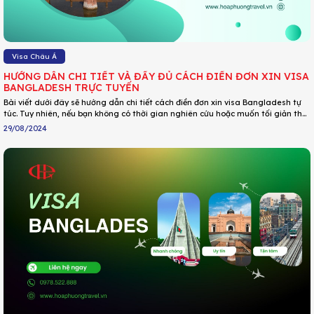
Visa Châu Á
HƯỚNG DẪN CHI TIẾT VÀ ĐẦY ĐỦ CÁCH ĐIỀN ĐƠN XIN VISA
BANGLADESH TRỰC TUYẾN
Bài viết dưới đây sẽ hướng dẫn chi tiết cách điền đơn xin visa Bangladesh tự
túc. Tuy nhiên, nếu bạn không có thời gian nghiên cứu hoặc muốn tối giản thủ
tục xin visa Bangladesh, đảm bảo tỷ lệ đậu lên đến 98,6%.
29/08/2024