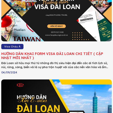
Visa Châu Á
HƯỚNG DẪN KHAI FORM VISA ĐÀI LOAN CHI TIẾT ( CẬP
NHẬT MỚI NHẤT )
Đài Loan sở hữu mọi thứ từ những đô thị siêu hiện đại đến các di tích lịch sử,
núi, rừng, sông, biển và là sự pha trộn tuyệt vời của các nền văn hóa và ẩm
thực trên toàn thế giới. Chính vì sự hấp dẫn đó mà Đài Loan ngày càng thu
04/09/2024
hút nhiều khách du lịch. Nhưng trước tiên, bạn cần làm thủ tục xin visa Đài
Loan. Bài viết hôm nay sẽ hướng dẫn điền form visa Đài Loan chi tiết cho diện
thường.