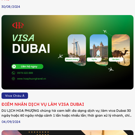
30/08/2024
Visa Châu Á
ĐIỂM NHẤN DỊCH VỤ LÀM VISA DUBAI
DU LỊCH HOA PHƯỢNG chúng tôi cam kết: đa dạng dịch vụ; làm visa Dubai 30
ngày hoặc 60 ngày nhập cảnh 1 lần hoặc nhiều lần; thời gian xử lý nhanh, chỉ
1-2 ngày làm việc là có kết quả; giá trọn gói, bao gồm phí visa, phí bảo hiểm
04/09/2024
và phí dịch vụ; thẩm định trung thực hồ sơ visa, tư vấn chuyên sâu, nâng tỷ lệ
đậu visa lên mức cao nhất; hướng dẫn Thủ tục xin visa Dubai đơn giản, giấy tờ
tinh gọn,…