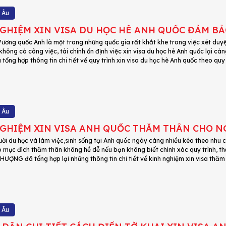
 Âu
GHIỆM XIN VISA DU HỌC HÈ ANH QUỐC ĐẢM BẢ
ương quốc Anh là một trong những quốc gia rất khắt khe trong việc xét duyệ
 không có công việc, tài chính ổn định việc xin visa du học hè Anh quốc lại 
ng hợp thông tin chi tiết về quy trình xin visa du học hè Anh quốc theo quy
 Âu
GHIỆM XIN VISA ANH QUỐC THĂM THÂN CHO N
ười du học và làm việc,sinh sống tại Anh quốc ngày càng nhiều kéo theo nhu 
o mục đích thăm thân không hề dễ nếu bạn không biết chính xác quy trình, th
ƯỢNG đã tổng hợp lại những thông tin chi tiết về kinh nghiệm xin visa thăm
 Âu