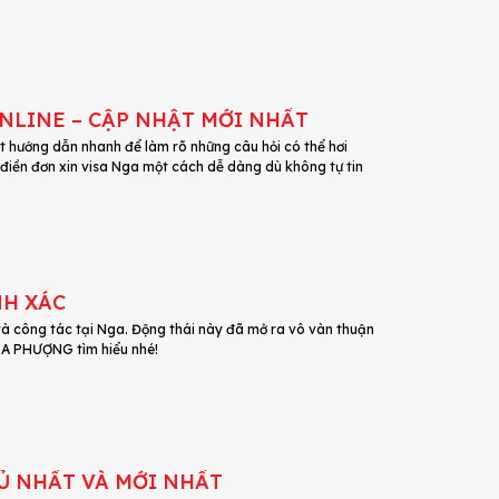
ONLINE – CẬP NHẬT MỚI NHẤT
 hướng dẫn nhanh để làm rõ những câu hỏi có thể hơi
ự điền đơn xin visa Nga một cách dễ dàng dù không tự tin
NH XÁC
và công tác tại Nga. Động thái này đã mở ra vô vàn thuận
OA PHƯỢNG tìm hiểu nhé!
Ủ NHẤT VÀ MỚI NHẤT