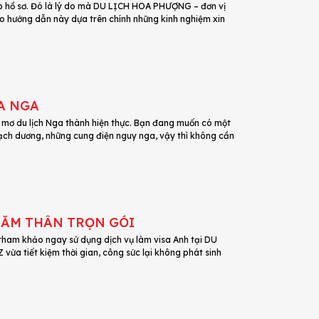
nộp hồ sơ. Đó là lý do mà DU LỊCH HOA PHƯỢNG – đơn vị
ảo hướng dẫn này dựa trên chính những kinh nghiệm xin
A NGA
c mơ du lịch Nga thành hiện thực. Bạn đang muốn có một
ch dương, những cung điện nguy nga, vậy thì không cần
THĂM THÂN TRỌN GÓI
 tham khảo ngay sử dụng dịch vụ làm visa Anh tại DU
vừa tiết kiệm thời gian, công sức lại không phát sinh