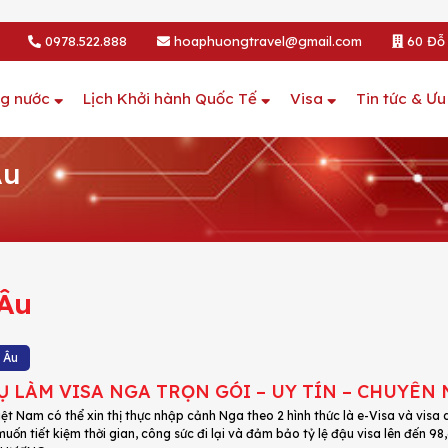
0978.522.888
hoaphuongtravel@gmail.com
60 Đỗ 
ng nước
Lịch Khởi hành Quốc Tế
Visa
Tin tức & Ưu
Âu
 Âu
 Âu
Ụ LÀM VISA NGA TRỌN GÓI – UY TÍN – CHUYÊN
ệt Nam có thể xin thị thực nhập cảnh Nga theo 2 hình thức là e-Visa và visa
uốn tiết kiệm thời gian, công sức đi lại và đảm bảo tỷ lệ đậu visa lên đến 