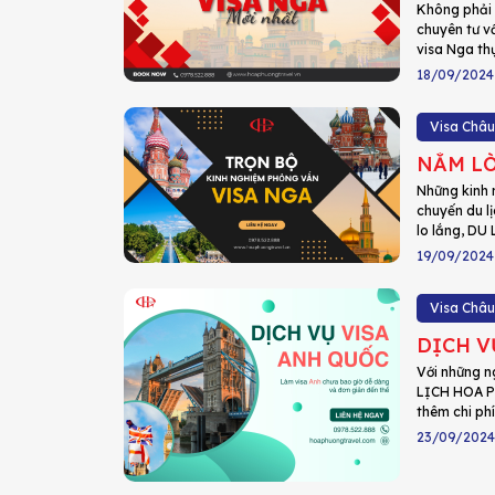
Không phải 
chuyên tư v
visa Nga th
18/09/2024
Visa Châu
NẰM LÒ
Những kinh 
chuyến du l
lo lắng, DU
19/09/2024
Visa Châu
DỊCH V
Với những n
LỊCH HOA PH
thêm chi phí
23/09/2024