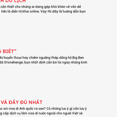
NH DU LỊCH
ẽ cần thiết cho những ai đang gặp khó khăn về vấn đề
tiên là điền tờ khai online. Vậy thì đây là hướng dẫn bạn
 BIẾT”
đỏ huyển thoại hay chiêm ngưỡng tháp đồng hồ Big Ben
ãi đá Stonehenge; bạn nhất định cần bỏ túi ngay những kinh
HƯỚNG DẪN LÀM VISA DU LỊCH ANH QUỐC CHUẨN XÁC VÀ ĐẦY ĐỦ NHẤT
c xin visa đi Anh quốc ra sao? Có những lưu ý gì cần lưu ý
 cấp dịch vụ làm visa đi nước ngoài cho người Việt sẽ