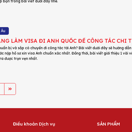
p bạn trong bài viết dưới đây nhé.
 Âu
NG LÀM VISA ĐI ANH QUỐC ĐỂ CÔNG TÁC CHI T
uẩn bị và sắp có chuyến đi công tác tới Anh? Bài viết dưới đây sẽ hướng dẫn 
ớc nộp hồ sơ xin visa Anh chuẩn xác nhất. Đồng thời, bài viết giới thiệu 1 v
ra được trọn vẹn nhất.
Điều khoản Dịch vụ
SẢN PHẨM