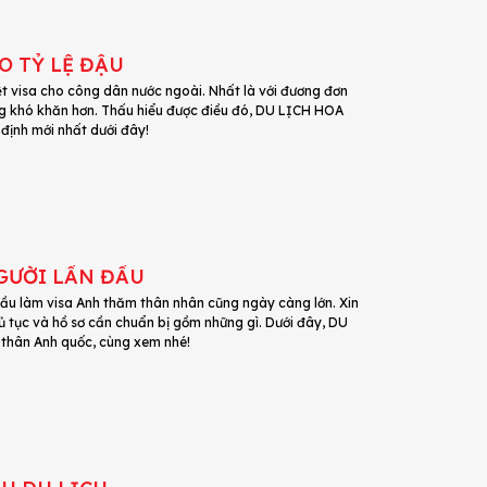
O TỶ LỆ ĐẬU
t visa cho công dân nước ngoài. Nhất là với đương đơn
càng khó khăn hơn. Thấu hiểu được điều đó, DU LỊCH HOA
 định mới nhất dưới đây!
GƯỜI LẦN ĐẦU
cầu làm visa Anh thăm thân nhân cũng ngày càng lớn. Xin
ủ tục và hồ sơ cần chuẩn bị gồm những gì. Dưới đây, DU
 thân Anh quốc, cùng xem nhé!