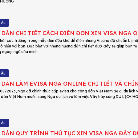
PHƯỢNG
 Âu
DẪN CHI TIẾT CÁCH ĐIỀN ĐƠN XIN VISA NGA 
hết các trường trong mẫu đơn đều khá dễ điền nhưng Visana đã chuẩn bị một
 hiểu với bạn. Đặc biệt với những hướng dẫn chi tiết dưới đây sẽ giúp bạn t
g ngoại ngữ của mình.
 Âu
DẪN LÀM EVISA NGA ONLINE CHI TIẾT VÀ CHÍ
08/2023, Nga đã chính thức cấp evisa cho công dân Việt Nam để đi du lịch 
g dân Việt Nam muốn sang Nga du lịch và làm việc.Vậy hãy cùng DU LỊCH H
 Âu
DẪN QUY TRÌNH THỦ TỤC XIN VISA NGA ĐẦY Đ