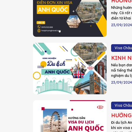
HƯỚNG 
Những hướng
này. Có rất 
điền tờ khai
23/09/2024
Visa Châu
KINH N
Nếu bạn đan
nổi tiếng th
nghiệm du l
23/09/2024
Visa Châu
Đi du lịch A
khi xin vis