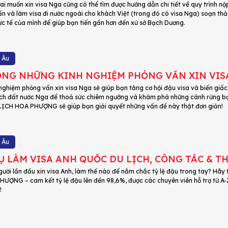
ai muốn xin visa Nga cũng có thể tìm được hướng dẫn chi tiết về quy trình 
ấn và làm visa đi nước ngoài cho khách Việt (trong đó có visa Nga) soạn th
ực tế của mình để giúp bạn tiến gần hơn đến xứ sở Bạch Dương.
 Âu
NG NHỮNG KINH NGHIỆM PHỎNG VẤN XIN VIS
nghiệm phỏng vấn xin visa Nga sẽ giúp bạn tăng cơ hội đậu visa và biến giấ
ịch đất nước Nga để thoả sức chiêm ngưỡng và khám phá những cánh rừng bạ
 LỊCH HOA PHƯỢNG sẽ giúp bạn giải quyết những vấn đề này thật đơn giản!
 Âu
Ụ LÀM VISA ANH QUỐC DU LỊCH, CÔNG TÁC & 
gười lần đầu xin visa Anh, làm thế nào để nắm chắc tỷ lệ đậu trong tay? Hãy
ƯỢNG – cam kết tỷ lệ đậu lên đến 98,6%, được các chuyên viên hỗ trợ từ A-Z 
!