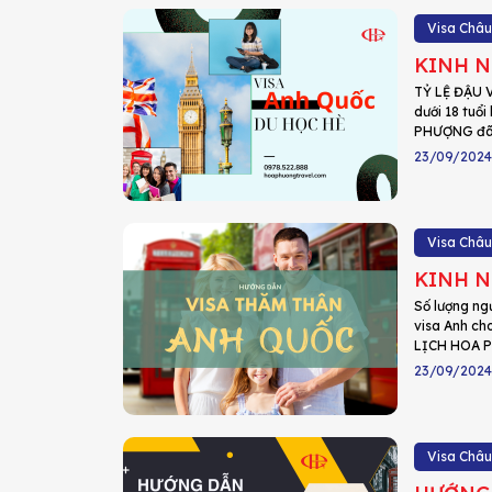
Visa Châu
KINH N
TỶ LỆ ĐẬU V
dưới 18 tuổi
PHƯỢNG đã tổ
23/09/2024
Visa Châu
KINH N
Số lượng ng
visa Anh ch
LỊCH HOA PH
23/09/2024
Visa Châu