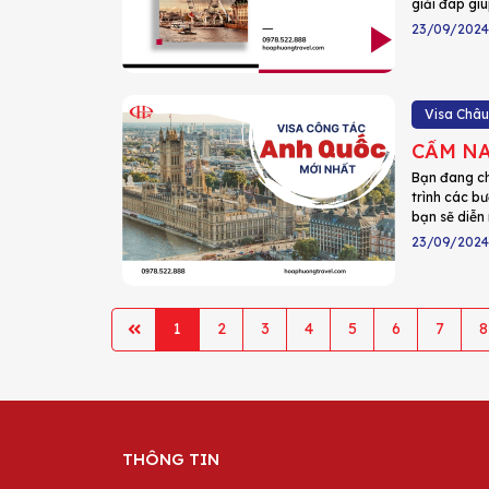
giải đáp giú
23/09/2024
Visa Châu
CẨM NA
Bạn đang ch
trình các bư
bạn sẽ diễn 
23/09/2024
1
2
3
4
5
6
7
8
THÔNG TIN