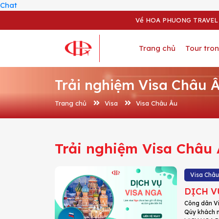
Chat
Về HOA PHUONG TRAVEL
Trang chủ
Tour tro
Trải nghiệm Visa Châu 
Trang chủ
Visa
Visa Châu Âu
Trải nghiệm Visa Châu
Visa Châu
DỊCH V
Công dân Vi
Qúy khách m