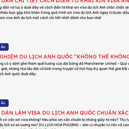
DẪN CHI TIẾT CÁCH ĐIỀN TỜ KHAI XIN VISA A
 dẫn và lưu ý dưới đây về cách điền tờ khai xin visa du lịch Anh chắc chắn s
nhiều bạn gặp khó khăn trong quá trình xin visa du lịch Anh ngay từ bước đầu 
 xin visa Anh du lịch một cách chi tiết nhất dành cho bạn nhé!
 Âu
GHIỆM DU LỊCH ANH QUỐC “KHÔNG THỂ KHÔNG
g có ý định ghé thăm quê hương của đội bóng đá Manchester United – Quỷ 
ế giới, những tòa lâu đài cổ kính trong truyện cổ tích hay Kỳ quan thế giới b
ịch Anh quốc dưới đây.
 Âu
nh có cần xin visa không? Nếu phải xin cần chuẩn bị những giấy tờ nào? Thủ tụ
a du lịch xứ sở sương mù? DU LỊCH HOA PHƯỢNG – đơn vị chuyên tư vấn và cung