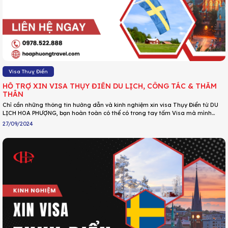
Visa Thuỵ Điển
HỖ TRỢ XIN VISA THỤY ĐIỂN DU LỊCH, CÔNG TÁC & THĂM
THÂN
Chỉ cần những thông tin hướng dẫn và kinh nghiệm xin visa Thụy Điển từ DU
LỊCH HOA PHƯỢNG, bạn hoàn toàn có thể có trong tay tấm Visa mà mình
mong muốn.
27/09/2024