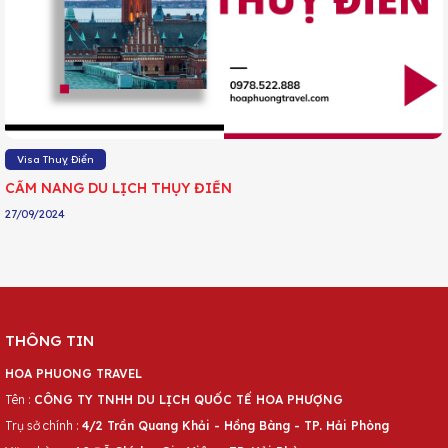
Visa Thuỵ Điển
CẨM NANG DU LỊCH THỤY ĐIỂN
27/09/2024
THÔNG TIN
HOA PHUONG TRAVEL
Tên :
CÔNG TY TNHH DU LỊCH QUỐC TẾ HOA PHƯỢNG
Trụ sở chính :
4/2 Trần Quang Khải - Hồng Bàng - TP. Hải Phòng