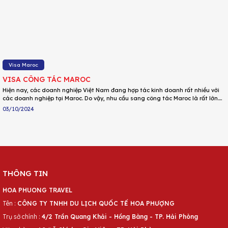
Visa Maroc
VISA CÔNG TÁC MAROC
Hiện nay, các doanh nghiệp Việt Nam đang hợp tác kinh doanh rất nhiều với
các doanh nghiệp tại Maroc. Do vậy, nhu cầu sang công tác Maroc là rất lớn.
Điều quan trọng để đảm bảo bạn được nhập cảnh vào Maroc để công tác đó là
03/10/2024
bạn phải có visa công tác Maroc. Vậy, hồ sơ và quy trình xin visa Maroc để đi
công tác như thế nào? Visana sẽ giúp bạn giải đáp thắc mắc đó trong bài viết
dưới đây.
THÔNG TIN
HOA PHUONG TRAVEL
Tên :
CÔNG TY TNHH DU LỊCH QUỐC TẾ HOA PHƯỢNG
Trụ sở chính :
4/2 Trần Quang Khải - Hồng Bàng - TP. Hải Phòng