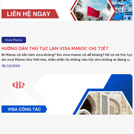
Visa Maroc
HƯỚNG DẪN THỦ TỤC LÀM VISA MAROC CHI TIẾT
Đi Maroc có cần làm visa không? Xin visa maroc có dễ không? Hồ sơ và thủ tục
xin visa Maroc như thế nào, chắc chắn là những câu hỏi cho những ai đang có
ý định đặt chân đến đất nước Maroc – Xứ sở Nghìn lẻ một đêm. Bạn cũng
03/10/2024
chẳng cần phải đi đâu nữa, vì trong bài viết này, DU LỊCH HOA PHƯỢNG sẽ
hướng dẫn bạn tất tần tật những thông tin cần thiết để có thể tự tin xin visa
Maroc thành công.