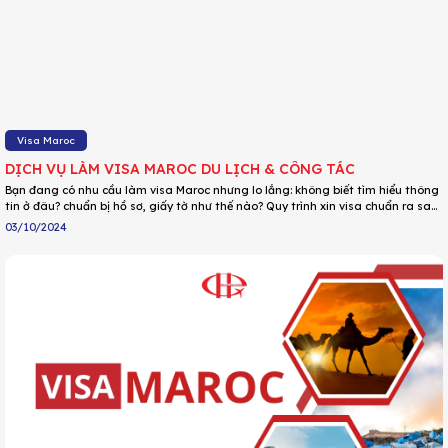
Visa Maroc
DỊCH VỤ LÀM VISA MAROC DU LỊCH & CÔNG TÁC
Bạn đang có nhu cầu làm visa Maroc nhưng lo lắng: không biết tìm hiểu thông
tin ở đâu? chuẩn bị hồ sơ, giấy tờ như thế nào? Quy trình xin visa chuẩn ra sao?
Hồ sơ yếu, tỷ lệ đậu visa thấp. Dịch vụ làm visa Maroc tại DU LỊCH HOA
03/10/2024
PHƯỢNG sẽ giúp bạn giải quyết mọi lo lắng trên, cam kết tỷ lệ đậu visa CAO!