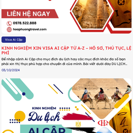
Visa Ai Cập
KINH NGHIỆM XIN VISA AI CẬP TỪ A-Z – HỒ SƠ, THỦ TỤC, LỆ
PHÍ
Để nhập cảnh Ai Cập cho mục đích du lịch hay các mục đích khác đa số bạn
phải xin thị thực phù hợp cho chuyến đi của mình. Bài viết dưới đây DU LỊCH
HOA PHƯỢNG sẽ hướng dẫn cho bạn chi tiết quy trình thủ tục, hồ sơ, lệ phí xin
03/10/2024
visa Ai Cập cho người lần đầu, cùng tìm hiểu ngay nhé!