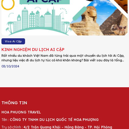
Visa Ai Cập
KINH NGHIỆM DU LỊCH AI CẬP
Rất nhiều du khách Việt Nam đã từng trải qua một chuyến du lịch tới Ai Cập,
nhưng liệu việc đi du lịch tự túc có khó khăn không? Bài viết sau đây là tổng
hợp những kinh nghiệm tốt nhất để sắp tới bạn có thể tiến hành một chuyến
03/10/2024
du lịch Ai Cập như ý.
THÔNG TIN
HOA PHUONG TRAVEL
Tên :
CÔNG TY TNHH DU LỊCH QUỐC TẾ HOA PHƯỢNG
Trụ sở chính :
4/2 Trần Quang Khải - Hồng Bàng - TP. Hải Phòng