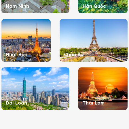
Nam Ninh
Hàn Quốc
Nhật Bản
Châu Âu
Đài Loan
Thái Lan