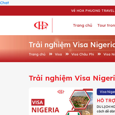
Chat
Về HOA PHUONG TRAVEL
Trang chủ
Tour tro
Trải nghiệm Visa Nigeri
Trang chủ
Visa
Visa Châu Phi
Visa Ni
Trải nghiệm Visa Niger
Visa Nige
HỖ TRỢ
DU LỊCH HOA
cách dễ dàng