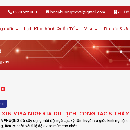
0978.522.888
hoaphuongtravel@gmail.com
60 Đỗ 
ng nước
Lịch Khởi hành Quốc Tế
Visa
Tin tức & Ưu
a
geria
ia
ria
 XIN VISA NIGERIA DU LỊCH, CÔNG TÁC & THĂ
 PHƯỢNG đã xây dựng một đội ngũ cực kỳ tâm huyết và giàu kinh nghiệm để
, tiện lợi nhất với tỉ lệ đậu visa mức cao nhất.