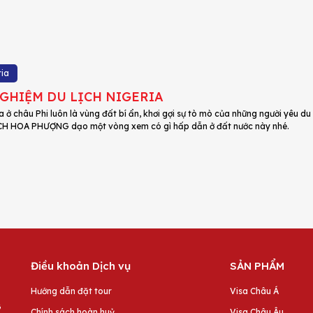
ria
GHIỆM DU LỊCH NIGERIA
 ở châu Phi luôn là vùng đất bí ẩn, khơi gợi sự tò mò của những người yêu d
CH HOA PHƯỢNG dạo một vòng xem có gì hấp dẫn ở đất nước này nhé.
Điều khoản Dịch vụ
SẢN PHẨM
Hướng dẫn đặt tour
Visa Châu Á
G
Chính sách hoàn huỷ
Visa Châu Âu