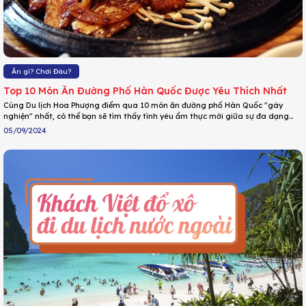
Ăn gì? Chơi Đâu?
Top 10 Món Ăn Đường Phố Hàn Quốc Được Yêu Thích Nhất
Cùng Du lịch Hoa Phượng điểm qua 10 món ăn đường phố Hàn Quốc "gây
nghiện" nhất, có thể bạn sẽ tìm thấy tình yêu ẩm thực mới giữa sự đa dạng
hương vị này!
05/09/2024