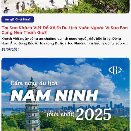
Ăn gì? Chơi Đâu?
Tại Sao Khách Việt Đổ Xô Đi Du Lịch Nước Ngoài: Vì Sao Bạn
Cũng Nên Tham Gia?
Khách Việt ngày càng ưa chuộng du lịch nước ngoài, đặc biệt là tại Đông
Nam Á và Đông Bắc Á. Hãy cùng Du lịch Hoa Phượng tìm hiểu lý do tại sao xu
hướng này đang bùng nổ trong bài viết dưới đây!
18/09/2024