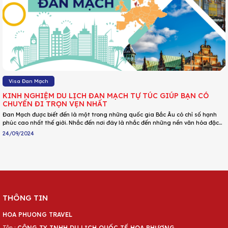
Visa Đan Mạch
KINH NGHIỆM DU LỊCH ĐAN MẠCH TỰ TÚC GIÚP BẠN CÓ
CHUYẾN ĐI TRỌN VẸN NHẤT
Đan Mạch được biết đến là một trong những quốc gia Bắc Âu có chỉ số hạnh
phúc cao nhất thế giới. Nhắc đến nơi đây là nhắc đến những nền văn hóa đặc
sắc, con người mộc mạc, giản dị. Trước khi tự mình khám phá vùng đất này,
24/09/2024
hãy cùng tìm hiểu cách đi du lịch Đan Mạch tự túc giúp bạn có chuyến đi trọn
vẹn nhất qua bài viết dưới đây nhé!
THÔNG TIN
HOA PHUONG TRAVEL
Tên :
CÔNG TY TNHH DU LỊCH QUỐC TẾ HOA PHƯỢNG