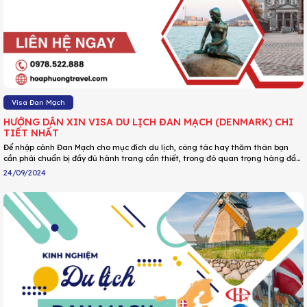
Visa Đan Mạch
HƯỚNG DẪN XIN VISA DU LỊCH ĐAN MẠCH (DENMARK) CHI
TIẾT NHẤT
Để nhập cảnh Đan Mạch cho mục đích du lịch, công tác hay thăm thân bạn
cần phải chuẩn bị đầy đủ hành trang cần thiết, trong đó quan trọng hàng đầu
là visa nhập cảnh vào quốc gia này. Dưới đây là hướng dẫn chi tiết về hồ sơ,
24/09/2024
thủ tục và lệ phí xin visa Đan Mạch. Cùng DU LỊCH HOA PHƯỢNG cập nhật chi
tiết ngay nhé!