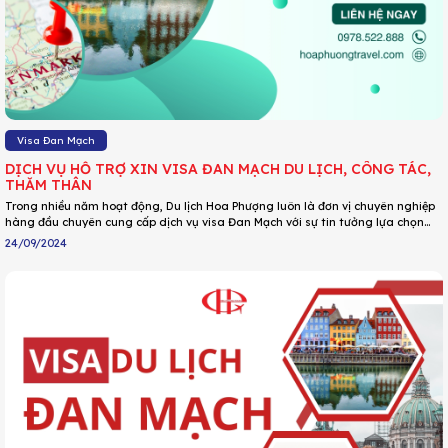
Visa Đan Mạch
DỊCH VỤ HỖ TRỢ XIN VISA ĐAN MẠCH DU LỊCH, CÔNG TÁC,
THĂM THÂN
Trong nhiều năm hoạt động, Du lịch Hoa Phượng luôn là đơn vị chuyên nghiệp
hàng đầu chuyên cung cấp dịch vụ visa Đan Mạch với sự tin tưởng lựa chọn
của hàng ngàn khách hàng. Tự hào là đơn vị hàng đầu trong lĩnh vực làm
24/09/2024
visa Đan Mạch, DU LỊCH HOA PHƯỢNG cam kết sẽ đưa ra các giải pháp phù
hợp cho từng trường hợp giúp Quý khách có bộ hồ sơ mạnh mẽ từ đó nâng
cao tỷ lệ đậu.