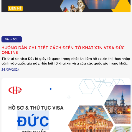
Visa Đức
HƯỚNG DẪN CHI TIẾT CÁCH ĐIỀN TỜ KHAI XIN VISA ĐỨC
ONLINE
Tờ khai xin visa Đức là giấy tờ quan trọng nhất khi làm hồ sơ xin thị thực nhập
cảnh vào quốc gia này. Hầu hết tờ khai xin visa của các quốc gia trong khối
Schengen đều giống nhau về các mục nhưng cách điền đơn lại có sự khác biệt,
24/09/2024
nhất là với những ai lần đầu điền đơn lại càng thấy khó khăn hơn. DU LỊCH HOA
PHƯỢNG đã hướng dẫn chi tiết cách điền tờ khai xin visa Đức online qua bài
viết dưới đây!