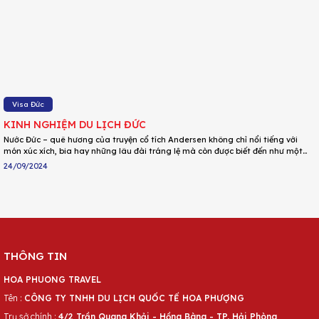
Visa Đức
KINH NGHIỆM DU LỊCH ĐỨC
Nước Đức – quê hương của truyện cổ tích Andersen không chỉ nổi tiếng với
món xúc xích, bia hay những lâu đài tráng lệ mà còn được biết đến như một
nhân chứng lịch sử thế giới, di sản văn hóa tiêu biểu của châu Âu. Hãy cùng
24/09/2024
DU LỊCH HOA PHƯỢNG “bỏ túi” tất tần tật những kinh nghiệm khi du lịch quốc
gia này nhé.
THÔNG TIN
HOA PHUONG TRAVEL
Tên :
CÔNG TY TNHH DU LỊCH QUỐC TẾ HOA PHƯỢNG
Trụ sở chính :
4/2 Trần Quang Khải - Hồng Bàng - TP. Hải Phòng