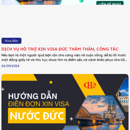
Visa Đức
DỊCH VỤ HỖ TRỢ XIN VISA ĐỨC THĂM THÂN, CÔNG TÁC
Nếu bạn là một người: quá bận rộn cho công việc và cuộc sống; dễ bị rối trước
một đống giấy tờ và thủ tục; chưa tìm ra điểm yếu và cách khắc phục cho hồ
sơ của mình; không thể nào nạp được quá nhiều thông tin và quy định ;... thì DU
24/09/2024
LỊCH HOA PHƯỢNG sẽ là người đồng hành tuyệt vời nhất và giúp việc chuẩn bị
hồ sơ xin visa Đức trở nên dễ dàng, tiện lợi hơn bao giờ hết.