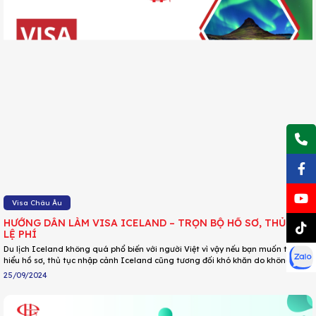
Visa Châu Âu
HƯỚNG DẪN LÀM VISA ICELAND – TRỌN BỘ HỒ SƠ, THỦ TỤC,
LỆ PHÍ
Du lịch Iceland không quá phổ biến với người Việt vì vậy nếu bạn muốn tìm
hiểu hồ sơ, thủ tục nhập cảnh Iceland cũng tương đối khó khăn do không có
nhiều thông tin. Thấu hiểu được nỗi khó khăn này, DU LỊCH HOA PHƯỢNG đã
25/09/2024
dựa trên kinh nghiệm nhiều năm làm visa và tổng hợp thông tin từ nhiều
nguồn để đưa ra bài hướng dẫn chi tiết cách xin visa Iceland cho người lần
đầu.