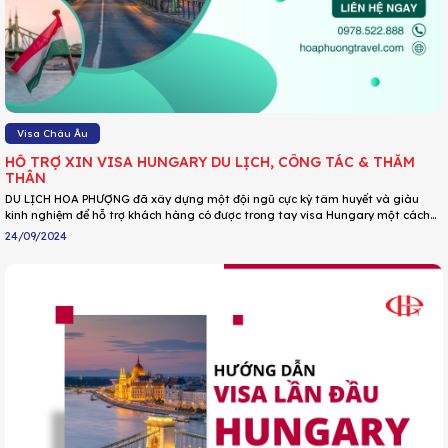
Visa Châu Âu
HỖ TRỢ XIN VISA HUNGARY DU LỊCH, CÔNG TÁC & THĂM
THÂN
DU LỊCH HOA PHƯỢNG đã xây dựng một đội ngũ cực kỳ tâm huyết và giàu
kinh nghiệm để hỗ trợ khách hàng có được trong tay visa Hungary một cách
dễ dàng, tiện lợi nhất với tỉ lệ đậu visa mức cao nhất.
24/09/2024