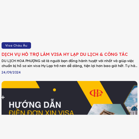
Visa Châu Âu
DỊCH VỤ HỖ TRỢ LÀM VISA HY LẠP DU LỊCH & CÔNG TÁC
DU LỊCH HOA PHƯỢNG sẽ là người bạn đồng hành tuyệt vời nhất và giúp việc
chuẩn bị hồ sơ xin visa Hy Lạp trở nên dễ dàng, tiện lợi hơn bao giờ hết. Tự hào
là đơn vị hàng đầu trong lĩnh vực làm visa Hy Lạp, DU LỊCH HOA PHƯỢNG cam
24/09/2024
kết sẽ đưa ra các giải pháp phù hợp cho từng trường hợp giúp Quý khách có
bộ hồ sơ mạnh mẽ từ đó nâng cao tỷ lệ đậu.