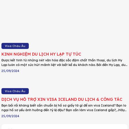
Visa Châu Âu
KINH NGHIỆM DU LỊCH HY LẠP TỰ TÚC
Được kết tinh từ những nét văn hóa đặc sắc đậm chất thần thoại, du lịch Hy
Lạp luôn có một sức hút mãnh liệt với bất kể du khách nào. Bởi đến Hy Lạp, du
khách như được sống lại không khí huyền thoại cả ngàn năm trước. Không chỉ
25/09/2024
có vậy, quốc gia này còn là một điểm nghỉ dưỡng lý tưởng với thời tiết nắng
ấm, cùng những bãi biển đẹp. Cùng DU LỊCH HOA PHƯỢNG xem nhé!
Visa Châu Âu
DỊCH VỤ HỖ TRỢ XIN VISA ICELAND DU LỊCH & CÔNG TÁC
Bạn bối rối không biết cần chuẩn bị hồ sơ giấy tờ gì để xin visa Iceland? Bạn lo
ngại hồ sơ yếu ảnh hưởng đến tỷ lệ đậu? Bạn cần làm visa Iceland gấp?,…Hãy
tham khảo dịch vụ làm visa Iceland của DU LỊCH HOA PHƯỢNG để được các
25/09/2024
chuyên viên tư vấn hỗ trợ nhanh chóng cho từng trường hợp, cam kết tỷ lệ đậu
visa lên đến 98,6%!