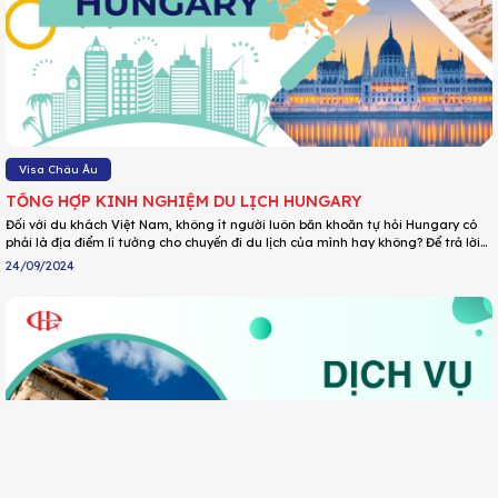
Visa Châu Âu
TỔNG HỢP KINH NGHIỆM DU LỊCH HUNGARY
Đối với du khách Việt Nam, không ít người luôn băn khoăn tự hỏi Hungary có
phải là địa điểm lí tưởng cho chuyến đi du lịch của mình hay không? Để trả lời
cho câu hỏi này, chúng ta cùng khám phá miền đất lạ này thông qua những
24/09/2024
chia sẻ về kinh nghiệm du lịch Hungary dành cho những ai chưa từng đặt
chân đến và những ai đang có dự định sẽ đi du lịch Hungary qua bài viết sau
đây nhé!