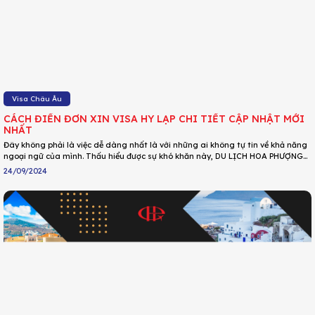
Visa Châu Âu
CÁCH ĐIỀN ĐƠN XIN VISA HY LẠP CHI TIẾT CẬP NHẬT MỚI
NHẤT
Đây không phải là việc dễ dàng nhất là với những ai không tự tin về khả năng
ngoại ngữ của mình. Thấu hiểu được sự khó khăn này, DU LỊCH HOA PHƯỢNG
đã hướng dẫn chi tiết cách điền form xin visa Hy Lạp cho bạn tham khảo. Cùng
24/09/2024
tìm hiểu ngay!