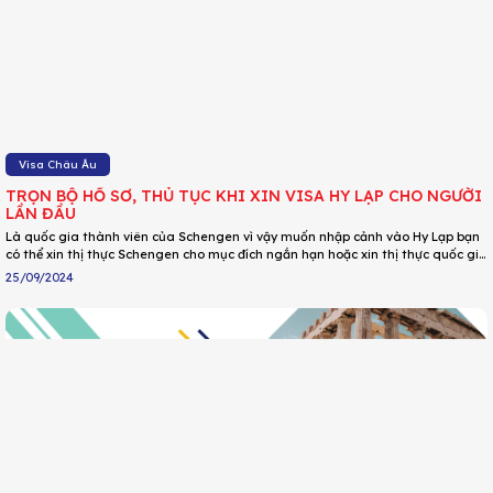
Visa Châu Âu
TRỌN BỘ HỒ SƠ, THỦ TỤC KHI XIN VISA HY LẠP CHO NGƯỜI
LẦN ĐẦU
Là quốc gia thành viên của Schengen vì vậy muốn nhập cảnh vào Hy Lạp bạn
có thể xin thị thực Schengen cho mục đích ngắn hạn hoặc xin thị thực quốc gia
cho mục đích dài hạn. Dưới đây là hướng dẫn chi tiết về quy trình thủ tục khi
25/09/2024
xin thị thực nhập cảnh Hy Lạp cho từng loại, cùng tham khảo ngay nhé!