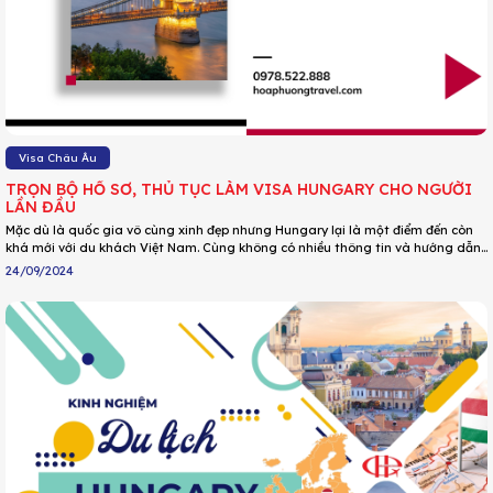
Visa Châu Âu
TRỌN BỘ HỒ SƠ, THỦ TỤC LÀM VISA HUNGARY CHO NGƯỜI
LẦN ĐẦU
Mặc dù là quốc gia vô cùng xinh đẹp nhưng Hungary lại là một điểm đến còn
khá mới với du khách Việt Nam. Cùng không có nhiều thông tin và hướng dẫn
làm visa nhập cảnh Hungary cho người lần đầu. Thấu hiểu được điều này, DU
24/09/2024
LỊCH HOA PHƯỢNG đã chia sẻ chi tiết kinh nghiệm làm visa Hungary từ hồ sơ,
thủ tục, lệ phí,….cho từng mục đích nhập cảnh qua bài dưới đây.