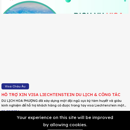
Visa Châu Âu
HỖ TRỢ XIN VISA LIECHTENSTEIN DU LỊCH & CÔNG TÁC
DU LỊCH HOA PHƯỢNG đã xây dựng một đội ngũ cực kỳ tâm huyết và giàu
kinh nghiệm để hỗ trợ khách hàng có được trong tay visa Liechtenstein một
cách dễ dàng, tiện lợi nhất với tỉ lệ đậu visa mức cao nhất.
25/09/2024
Your experience on this site will be improved
by allowing cookies.
1
2
3
4
5
6
7
8