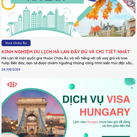
Visa Châu Âu
KINH NGHIỆM DU LỊCH HÀ LAN ĐẦY ĐỦ VÀ CHI TIẾT NHẤT
Hà Lan là một quốc gia thuộc Châu Âu và nổi tiếng với cối xay gió và hoa
tulip. Đến đây, bạn sẽ được chiêm ngưỡng những công trình kiến trúc đặc sắc
và chụp các bức ảnh check in tuyệt đẹp. Từ đó bạn có thể chia sẻ khoảnh khắc
24/09/2024
đẹp này với bạn bè hoặc người thân. Hôm nay chúng tôi sẽ chia sẻ kinh nghiệm
du lịch Hà Lan từ A tới Z. Hy vọng các bạn sẽ bỏ túi được những điều bổ ích
nhất!