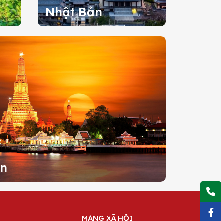
Nhật Bản
an
MẠNG XÃ HỘI