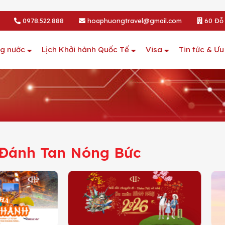
0978.522.888
hoaphuongtravel@gmail.com
60 Đỗ 
ng nước
Lịch Khởi hành Quốc Tế
Visa
Tin tức & Ưu
 Đánh Tan Nóng Bức