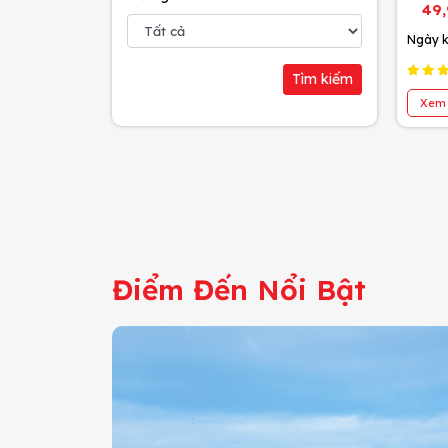
49
Ngày k
Tìm kiếm
Xem 
Điểm Đến Nổi Bật