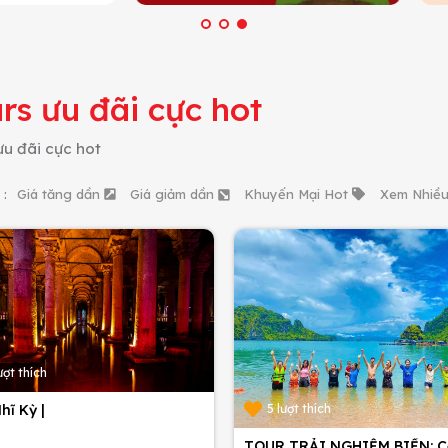
rs ưu đãi cực hot
ưu đãi cực hot
 :
Giá tăng dần
Giá giảm dần
Khuyến Mại Hot
Xem Nhiề
ượt thích
5 lượt thích
hĩ Kỳ |
TOUR TRẢI NGHIỆM BIỂN: C