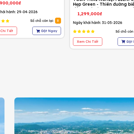
,900,000₫
Hẹp Green - Thiên đường bi
riêng tư | Cặp Hẹp Green - T
hởi hành: 29-04-2026
1,299,000₫
đường biển riêng tư
Số chỗ còn lại:
8
Ngày khởi hành: 31-05-2026
Chi Tiết
Đặt Ngay
Số chỗ còn 
Xem Chi Tiết
Đặt