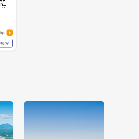
ển
hiên
lại:
6
 Ngay