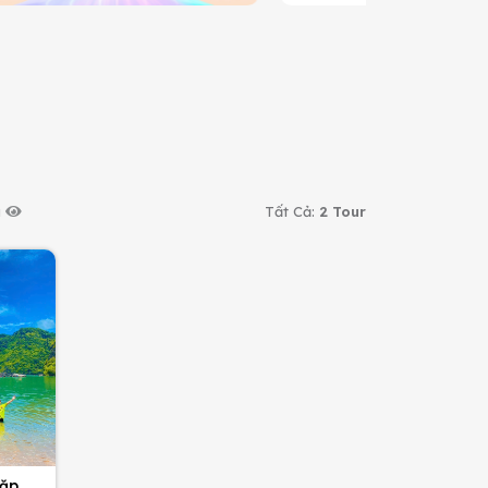
u
Tất Cả:
2 Tour
ặp